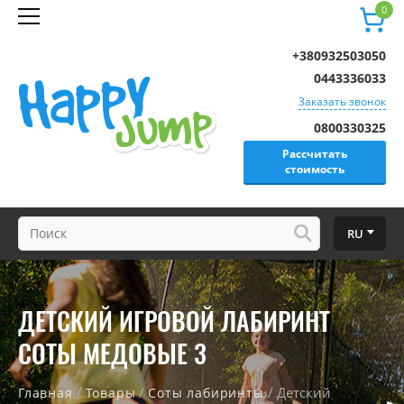
0
+380932503050
0443336033
Заказать звонок
0800330325
Рассчитать
стоимость
RU
ДЕТСКИЙ ИГРОВОЙ ЛАБИРИНТ
СОТЫ МЕДОВЫЕ 3
/
/
/ Детский
Главная
Товары
Соты лабиринты