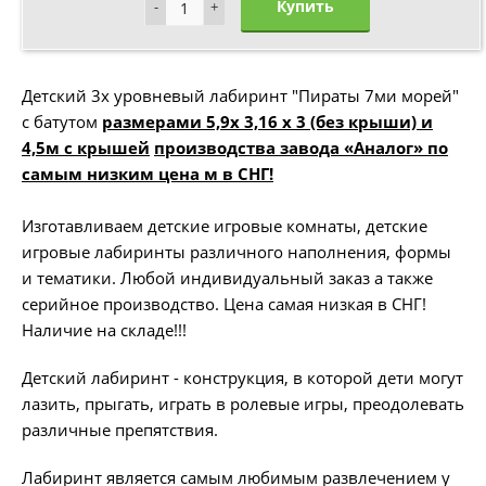
Купить
-
-
+
+
Детский 3х уровневый лабиринт "Пираты 7ми морей"
с батутом
размерами 5,9х 3,16 х 3 (без крыши) и
4,5м с крышей
производства завода «Аналог» по
самым низким цена м в СНГ!
Изготавливаем детские игровые комнаты, детские
игровые лабиринты различного наполнения, формы
и тематики. Любой индивидуальный заказ а также
серийное производство. Цена самая низкая в СНГ!
Наличие на складе!!!
Детский лабиринт - конструкция, в которой дети могут
лазить, прыгать, играть в ролевые игры, преодолевать
различные препятствия.
Лабиринт является самым любимым развлечением у