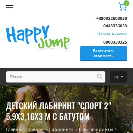
0
+380932503050
0443336033
Заказать звонок
0800330325
Рассчитать
стоимость
RU
ДЕТСКИЙ ЛАБИРИНТ "СПОРТ 2"
5,9Х3,16Х3 М С БАТУТОМ
/
/
/
/
Главная
Товары
Лабиринты
Все лабиринты