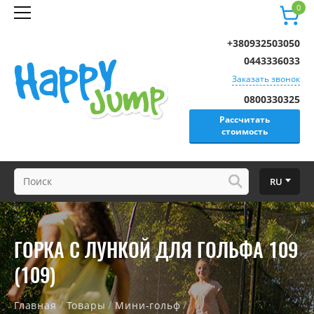
0
+380932503050
0443336033
Заказать звонок
0800330325
Рассчитать
стоимость
RU
ГОРКА С ЛУНКОЙ ДЛЯ ГОЛЬФА 109
(109)
/
/
/
Главная
Товары
Мини-гольф