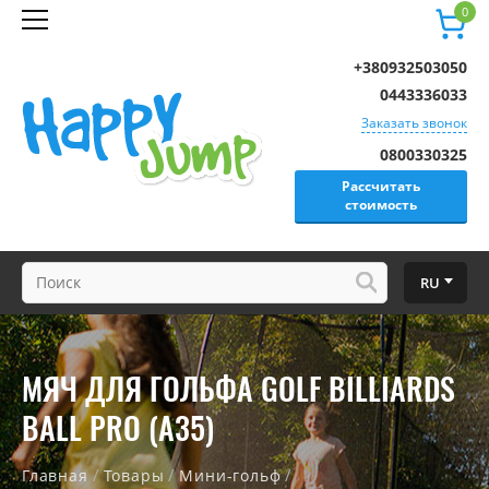
0
+380932503050
0443336033
Заказать звонок
0800330325
Рассчитать
стоимость
RU
МЯЧ ДЛЯ ГОЛЬФА GOLF BILLIARDS
BALL PRO (А35)
/
/
/
Главная
Товары
Мини-гольф