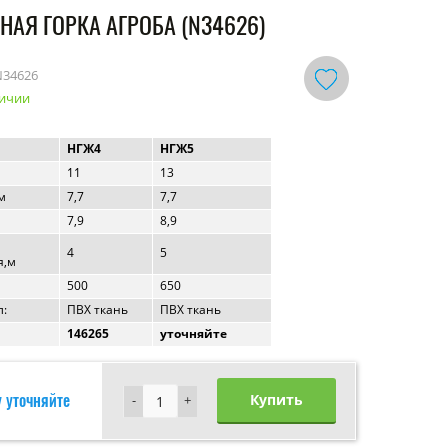
НАЯ ГОРКА АГРОБА (N34626)
N34626
личии
НГЖ4
НГЖ5
11
13
м
7,7
7,7
7,9
8,9
4
5
я,м
500
650
:
ПВХ ткань
ПВХ ткань
146265
уточняйте
 уточняйте
Купить
-
-
+
+