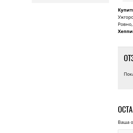
Купит
Ужгоро
Ровно,
Хеппи
ОТ
Пок
ОСТА
Ваша о