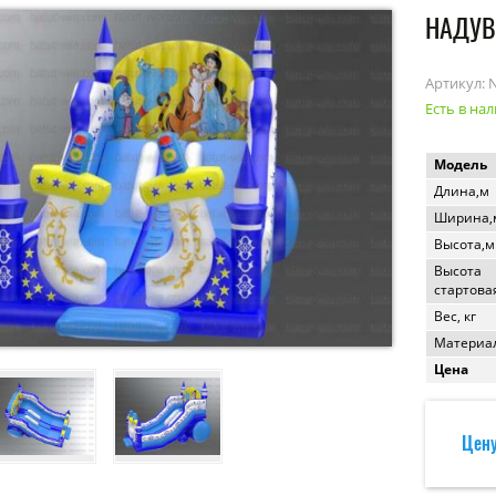
НАДУВ
Артикул:
Есть в на
Модель
Длина,м
Ширина,
Высота,м
Высота
стартова
Вес, кг
Материал
Цена
Цену