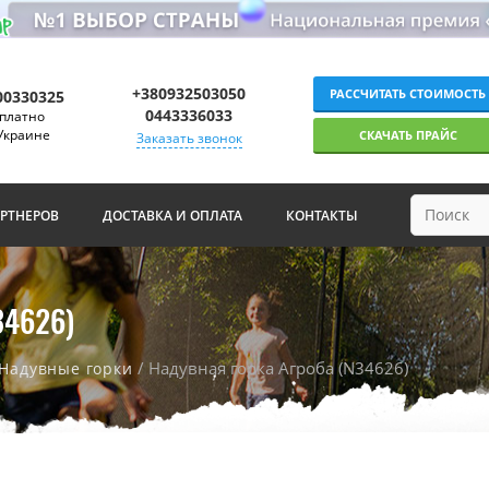
+380932503050
РАССЧИТАТЬ СТОИМОСТЬ
00330325
0443336033
платно
Украине
СКАЧАТЬ ПРАЙС
Заказать звонок
АРТНЕРОВ
ДОСТАВКА И ОПЛАТА
КОНТАКТЫ
4626)
/ Надувная горка Агроба (N34626)
Надувные горки