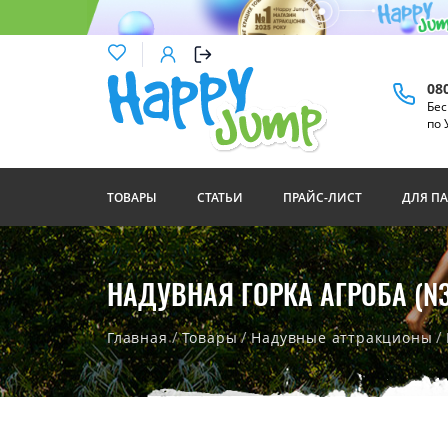
08
Бес
по 
ТОВАРЫ
СТАТЬИ
ПРАЙС-ЛИСТ
ДЛЯ П
НАДУВНАЯ ГОРКА АГРОБА (N3
/
/
/
Главная
Товары
Надувные аттракционы