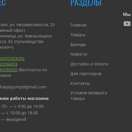
ЕС
РАЗДЕЛЫ
Мы 
Узин, ул. Независимости, 25
Главная
лавный офис)
Товары
 Винница, ул. Хмельницкое
ссе, 82 (производство
Бренды
налог»)
Новости
80932503050
Доставка и оплата
43336033
00330325
(бесплатно по
Для партнеров
раине
Контакты
happyjump@gmail.com
Условия возврата
жим работы магазина:
товара
-Пт. — с 9:00 до 19:00
 — с 10:00 до 18:00
. — выходной