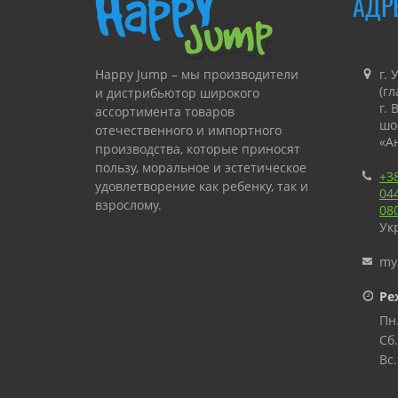
АДР
Happy Jump – мы производители
г. 
(г
и дистрибьютор широкого
г.
ассортимента товаров
шо
отечественного и импортного
«А
производства, которые приносят
пользу, моральное и эстетическое
+3
удовлетворение как ребенку, так и
04
взрослому.
08
Ук
«Happy Jump» занимается
производством и продажей
my
аттракционов для коммерческого
Ре
и личного использования с
последующей консультацией, а
Пн.
также гарантийным или
Сб.
сервисным обслуживанием.
Вс