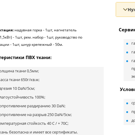
Ну
Сервис
ктация:
надувная горка - 1шт, нагнетатель
1,5кВт) - 1шт, рем. набор - 1шт, руководство по
г
ации - 1шт, шнур крепежный - 50м.
г
теристики ПВХ ткани:
г
п
олщина ткани 0,5мм;
э
асса ткани 650г/кв.м;
дгезия 10 DaN/5см;
Услов
лагоустойчивость 100%;
с
опротивление раздиранию 30 DaN;
п
опротивление на разрыв 250 DaN/5см;
д
емпературная стойкость 40 С / + 70С;
кань безопасна и имеет все сертификаты.