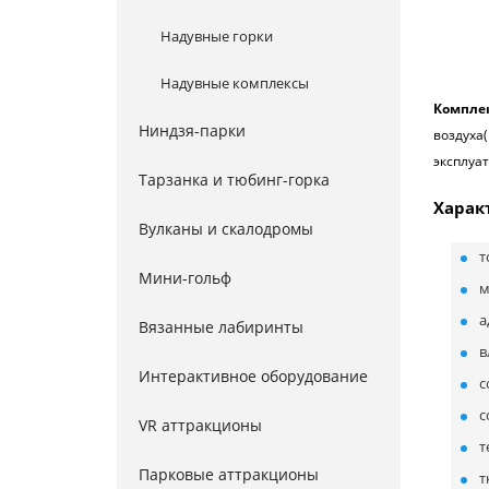
Надувные горки
Надувные комплексы
Компле
Ниндзя-парки
воздуха(
эксплуат
Тарзанка и тюбинг-горка
Харак
Вулканы и скалодромы
т
Мини-гольф
м
а
Вязанные лабиринты
в
Интерактивное оборудование
с
с
VR аттракционы
т
Парковые аттракционы
т