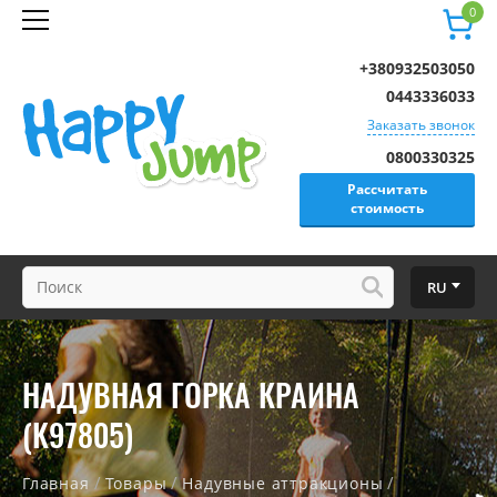
0
+380932503050
0443336033
Заказать звонок
0800330325
Рассчитать
стоимость
RU
НАДУВНАЯ ГОРКА КРАИНА
(K97805)
/
/
/
Главная
Товары
Надувные аттракционы