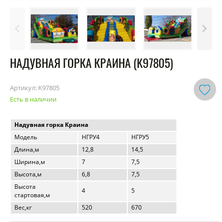
НАДУВНАЯ ГОРКА КРАИНА (K97805)
Артикул:
K97805
Есть в наличии
Надувная горка Краина
Модель
НГРУ4
НГРУ5
Длина,м
12,8
14,5
Ширина,м
7
7,5
Высота,м
6,8
7,5
Высота
4
5
стартовая,м
Вес,кг
520
670