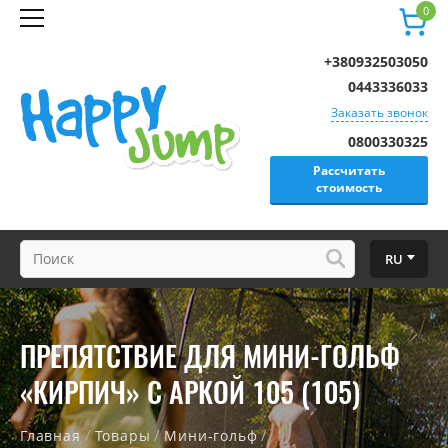
0
+380932503050
0443336033
Заказать звонок
0800330325
Рассчитать
стоимость
RU
ПРЕПЯТСТВИЕ ДЛЯ МИНИ-ГОЛЬФ
«КИРПИЧ» С АРКОЙ 105 (105)
/
/
/
Главная
Товары
Мини-гольф