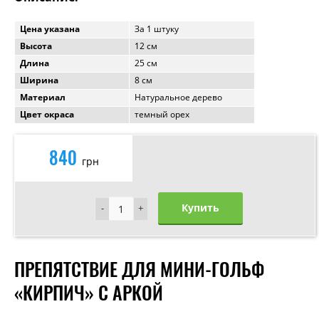
Цена указана
За 1 штуку
Высота
12 см
Длина
25 см
Ширина
8 см
Материал
Натуральное дерево
Цвет окраса
темный орех
840
грн
Купить
-
-
+
+
ПРЕПЯТСТВИЕ ДЛЯ МИНИ-ГОЛЬФ
«КИРПИЧ» С АРКОЙ