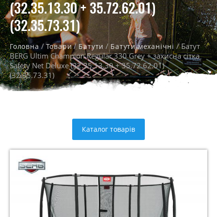
(32.35.13.30 + 35.72.62.01)
(32.35.73.31)
/
/
/
/ Батут
Головна
Товари
Батути
Батути механічні
BERG Ultim Champion Regular 330 Grey + захисна сітка
Safety Net Deluxe (32.35.13.30 + 35.72.62.01)
(32.35.73.31)
Каталог товарів