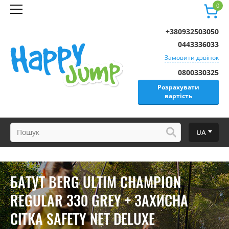
0
+380932503050
0443336033
Замовити дзвінок
0800330325
Розрахувати
вартість
UA
БАТУТ BERG ULTIM CHAMPION
REGULAR 330 GREY + ЗАХИСНА
СІТКА SAFETY NET DELUXE