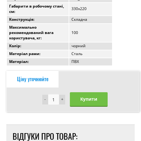
Габарити в робочому стані,
330х220
см:
Конструкція:
Складна
Максимально
рекомендований вага
100
користувача, кг:
Колір:
чорний
Матеріал рами:
Сталь
Матеріал:
ПВХ
Ціну уточнюйте
Купити
-
-
+
+
ВІДГУКИ ПРО ТОВАР: