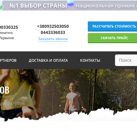
+380932503050
РАССЧИТАТЬ СТОИМОСТЬ
00330325
0443336033
платно
Украине
СКАЧАТЬ ПРАЙС
Заказать звонок
АРТНЕРОВ
ДОСТАВКА И ОПЛАТА
КОНТАКТЫ
ТОВ
ля батутов