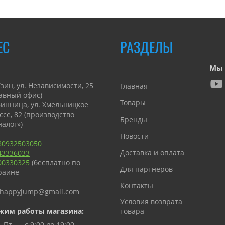
ЕС
РАЗДЕЛЫ
Мы 
Узин, ул. Независимости, 25
Главная
лавный офис)
Товары
 Винница, ул. Хмельницкое
ссе, 82 (производство
Бренды
налог»)
Новости
80932503050
Доставка и оплата
43336033
00330325
(бесплатно по
Для партнеров
раине
Контакты
happyjump@gmail.com
Условия возврата
жим работы магазина:
товара
-Пт. — с 9:00 до 19:00