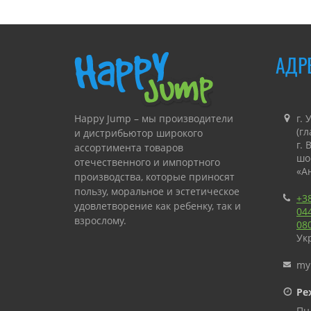
АДР
Happy Jump – мы производители
г. 
(г
и дистрибьютор широкого
г.
ассортимента товаров
шо
отечественного и импортного
«А
производства, которые приносят
пользу, моральное и эстетическое
+3
удовлетворение как ребенку, так и
04
взрослому.
08
Ук
«Happy Jump» занимается
производством и продажей
my
аттракционов для коммерческого
Ре
и личного использования с
последующей консультацией, а
Пн.