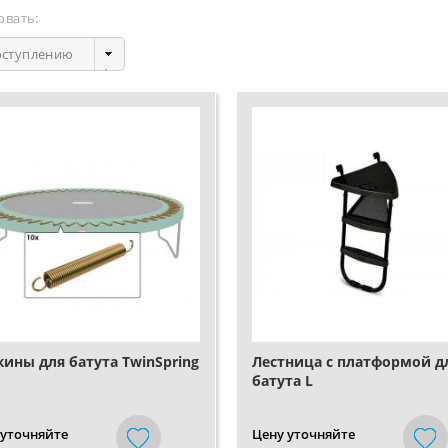
овать:
оступлению
ины для батута TwinSpring
Лестница с платформой д
батута L
(35.90.03.00+35.90.04.00)
 уточняйте
Цену уточняйте