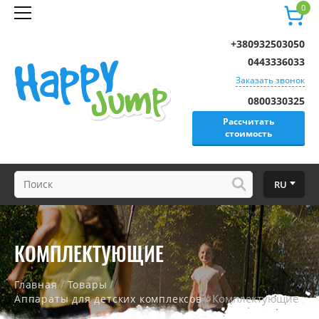
0
+380932503050
0443336033
Заказать звонок
0800330325
Рассчитать
стоимость
RU
КОМПЛЕКТУЮЩИЕ
/
/
Главная
Товары
/ Комплектующие
Аппараты для детских комплексов