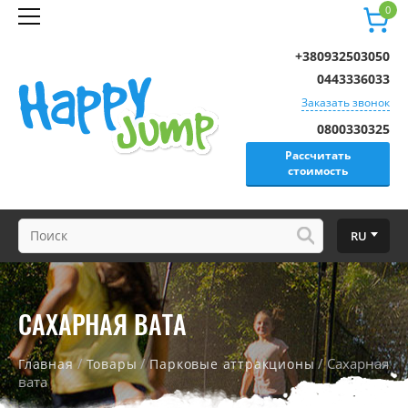
0
+380932503050
0443336033
Заказать звонок
0800330325
Рассчитать
стоимость
RU
САХАРНАЯ ВАТА
/
/
/ Сахарная
Главная
Товары
Парковые аттракционы
вата