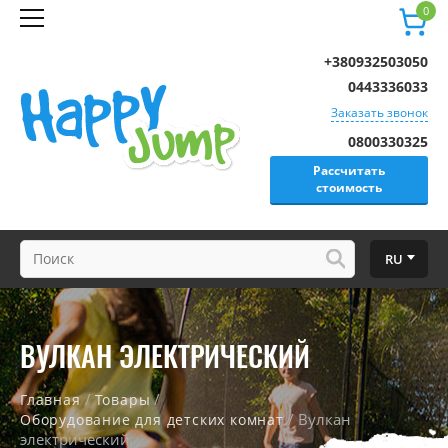
0
+380932503050
0443336033
Заказать звонок
0800330325
Рассчитать
стоимость
RU
ВУЛКАН ЭЛЕКТРИЧЕСКИЙ
/
/
Главная
Товары
/ Вулкан
Оборудование для детских комнат
электрический