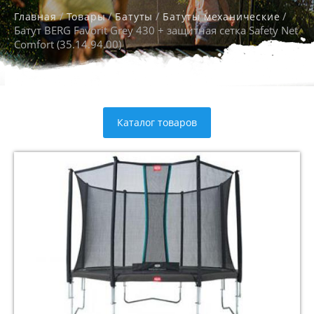
/
/
/
/
Главная
Товары
Батуты
Батуты механические
Батут BERG Favorit Grey 430 + защитная сетка Safety Net
Comfort (35.14.94.00)
Каталог товаров