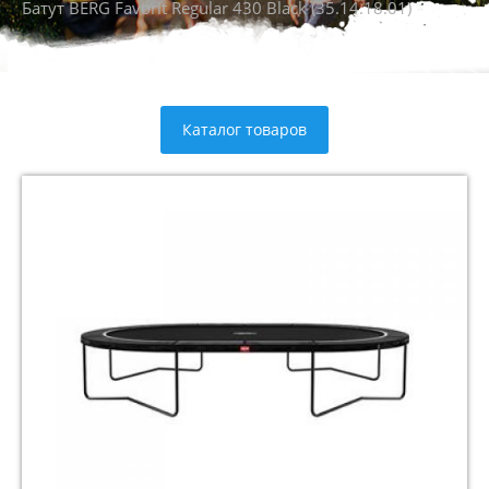
Батут BERG Favorit Regular 430 Black (35.14.18.01)
Каталог товаров