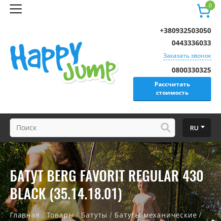
0
+380932503050
0443336033
Заказать звонок
0800330325
Рассчитать
стоимость
RU
БАТУТ BERG FAVORIT REGULAR 430
BLACK (35.14.18.01)
/
/
/
/
Главная
Товары
Батуты
Батуты механические