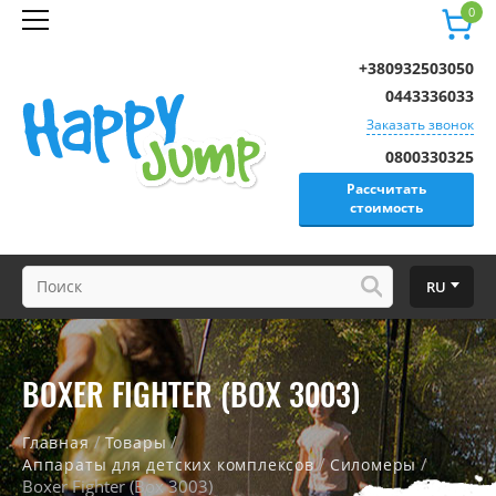
0
+380932503050
0443336033
Заказать звонок
0800330325
Рассчитать
стоимость
RU
BOXER FIGHTER (BOX 3003)
/
/
Главная
Товары
/
/
Аппараты для детских комплексов
Силомеры
Boxer Fighter (Box 3003)