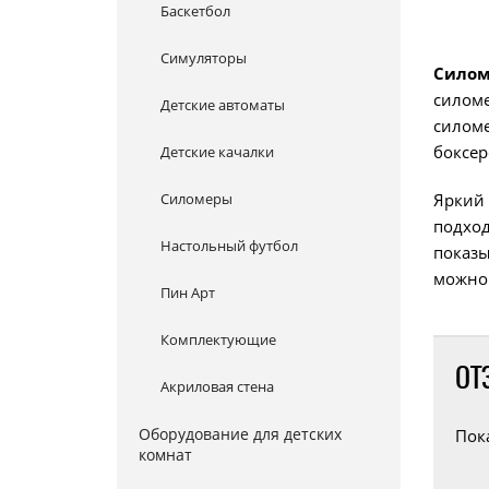
Баскетбол
Симуляторы
Силом
силоме
Детские автоматы
силоме
боксер
Детские качалки
Силомеры
Яркий 
подход
Настольный футбол
показы
можно 
Пин Арт
Комплектующие
ОТ
Акриловая стена
Оборудование для детских
Пок
комнат