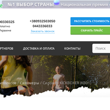
+380932503050
РАССЧИТАТЬ СТОИМОСТЬ
00330325
0443336033
платно
Украине
СКАЧАТЬ ПРАЙС
Заказать звонок
АРТНЕРОВ
ДОСТАВКА И ОПЛАТА
КОНТАКТЫ
/
/ Силомер KICKBOXER (KB01)
мплексов
Силомеры