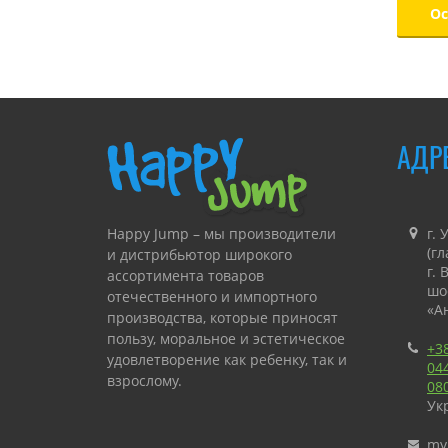
АДР
Happy Jump – мы производители
г. 
(г
и дистрибьютор широкого
г.
ассортимента товаров
шо
отечественного и импортного
«А
производства, которые приносят
пользу, моральное и эстетическое
+3
удовлетворение как ребенку, так и
04
взрослому.
08
Ук
«Happy Jump» занимается
производством и продажей
my