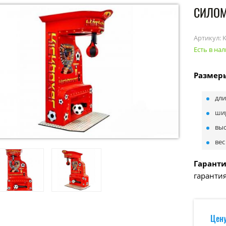
СИЛОМ
Артикул:
Есть в на
Размер
дли
шир
выс
вес
Гарант
гарантия
Цену