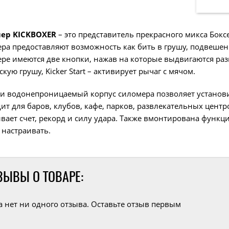
ер KICKBOXER
– это представитель прекрасного микса Бок
ра предоставляют возможность как бить в грушу, подвешенн
ре имеются две кнопки, нажав на которые выдвигаются разн
скую грушу, Kicker Start – активирует рычаг с мячом.
и водонепроницаемый корпус силомера позволяет установи
ит для баров, клубов, кафе, парков, развлекательных центр
вает счет, рекорд и силу удара. Также вмонтирована функц
настраивать.
ЗЫВЫ О ТОВАРЕ:
а нет ни одного отзыва. Оставьте отзыв первым