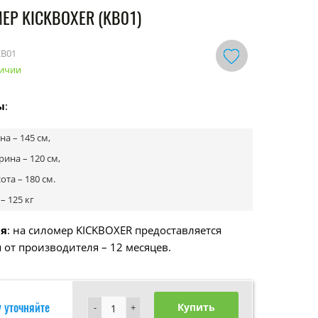
ЕР KICKBOXER (KB01)
KB01
личии
ы
:
на – 145 см,
ина – 120 см,
ота – 180 см.
 – 125 кг
ия
: на силомер KICKBOXER предоставляется
 от производителя – 12 месяцев.
 уточняйте
Купить
-
-
+
+