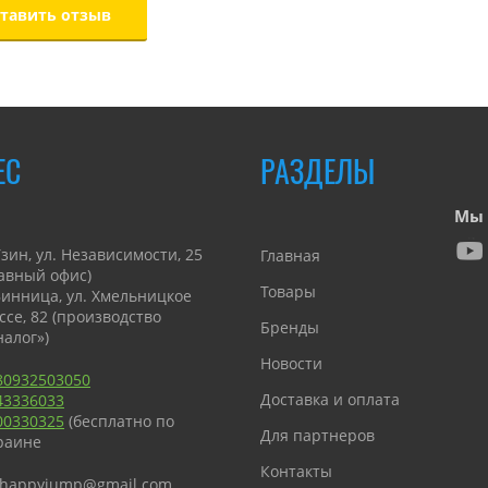
ЕС
РАЗДЕЛЫ
Мы 
Узин, ул. Независимости, 25
Главная
лавный офис)
Товары
 Винница, ул. Хмельницкое
ссе, 82 (производство
Бренды
налог»)
Новости
80932503050
Доставка и оплата
43336033
00330325
(бесплатно по
Для партнеров
раине
Контакты
happyjump@gmail.com