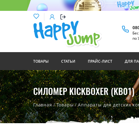
08
Бес
по 
ТОВАРЫ
СТАТЬИ
ПРАЙС-ЛИСТ
ДЛЯ П
СИЛОМЕР KICKBOXER (KB01)
/
/
Главная
Товары
Аппараты для детских ко