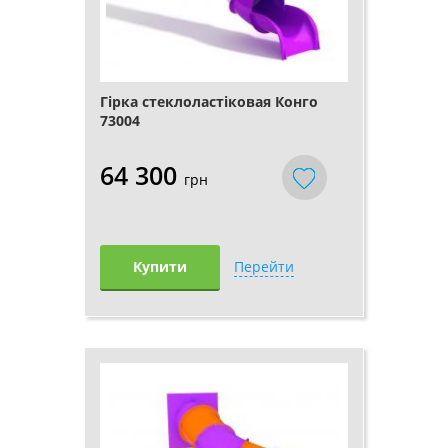
Гірка стеклоластіковая Конго
73004
64 300
грн
Купити
Перейти