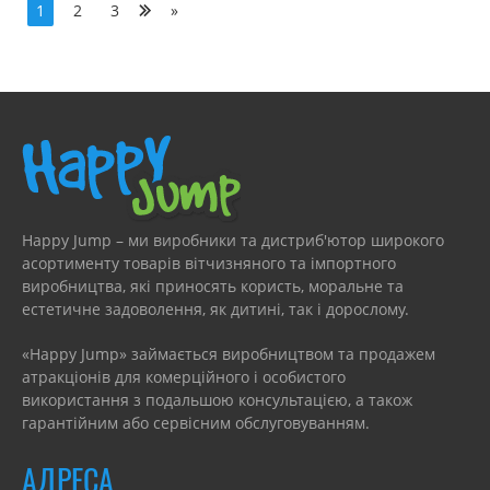
1
2
3
»
Happy Jump – ми виробники та дистриб'ютор широкого
асортименту товарів вітчизняного та імпортного
виробництва, які приносять користь, моральне та
естетичне задоволення, як дитині, так і дорослому.
«Happy Jump» займається виробництвом та продажем
атракціонів для комерційного і особистого
використання з подальшою консультацією, а також
гарантійним або сервісним обслуговуванням.
АДРЕСА