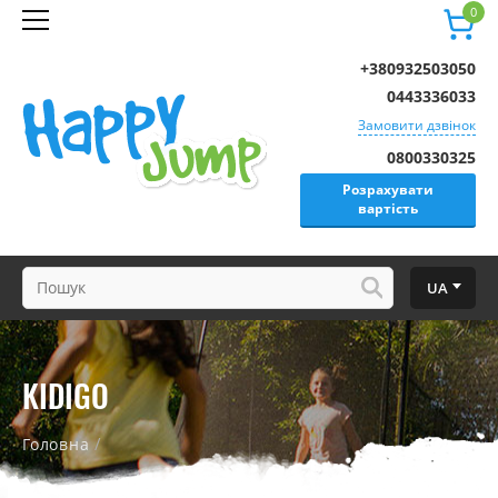
0
+380932503050
0443336033
Замовити дзвінок
0800330325
Розрахувати
вартість
UA
KIDIGO
/
Головна