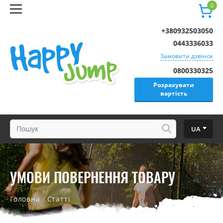
0
+380932503050
0443336033
Замовити дзвінок
0800330325
Розрахувати
вартість
UA
УМОВИ ПОВЕРНЕННЯ ТОВАРУ
/
Головна
Статті