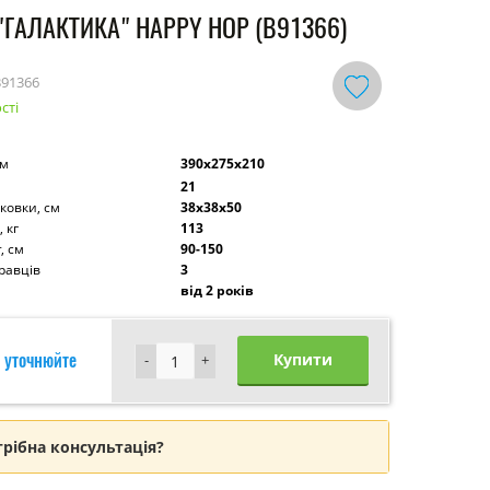
"ГАЛАКТИКА" HAPPY HOP (B91366)
B91366
сті
см
390х275х210
21
ковки, см
38х38х50
, кг
113
, см
90-150
гравців
3
від 2 років
 уточнюйте
Купити
-
-
+
+
рібна консультація?