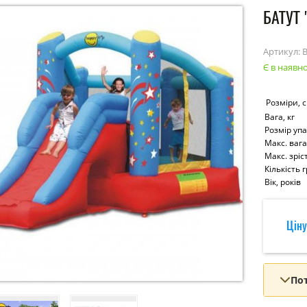
БАТУТ 
Артикул:
Є в наявно
Розміри, 
Вага, кг
Розмір упа
Макс. вага
Макс. зріст
Кількість 
Вік, років
Ціну
Пот