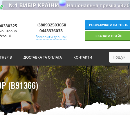
+380932503050
РОЗРАХУВАТИ ВАРТІСТЬ
00330325
0443336033
зкоштовно
Україні
СКАЧАТИ ПРАЙС
Замовити дзвінок
ТНЕРІВ
ДОСТАВКА ТА ОПЛАТА
КОНТАКТИ
P (B91366)