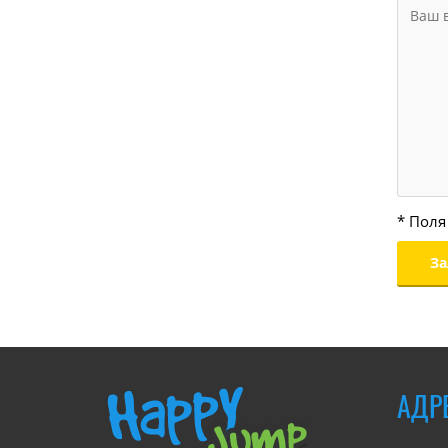
* Поля
АДР