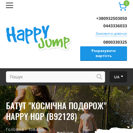
0
+380932503050
0443336033
Замовити дзвінок
0800330325
Розрахувати
вартість
UA
БАТУТ "КОСМІЧНА ПОДОРОЖ"
HAPPY HOP (B92128)
/
Головна
Товари