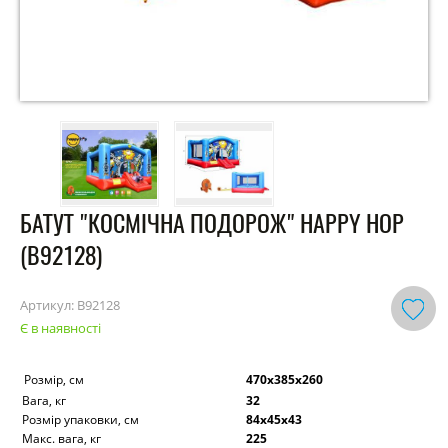
БАТУТ "КОСМІЧНА ПОДОРОЖ" HAPPY HOP
(B92128)
Артикул:
B92128
Є в наявності
Розмір, см
470х385х260
Вага, кг
32
Розмір упаковки, см
84х45х43
Макс. вага, кг
225