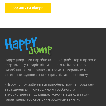
Happy Jump – ми виробники та дистриб'ютор широкого
асортименту товарів вітчизняного та імпортного
виробництва, які приносять користь, моральне та
естетичне задоволення, як дитині, так і дорослому.
«Happy Jump» займається виробництвом та продажем
атракціонів для комерційного і особистого
використання з подальшою консультацією, а також
гарантійним або сервісним обслуговуванням.