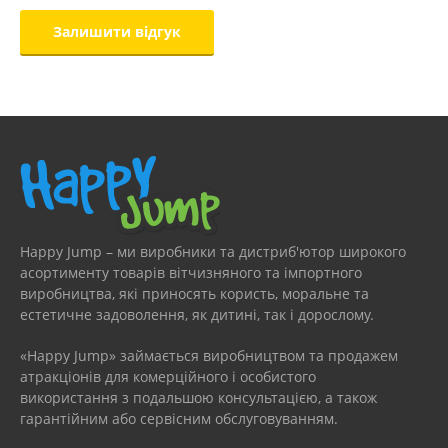
Happy Jump – ми виробники та дистриб'ютор широкого
асортименту товарів вітчизняного та імпортного
виробництва, які приносять користь, моральне та
естетичне задоволення, як дитині, так і дорослому.
«Happy Jump» займається виробництвом та продажем
атракціонів для комерційного і особистого
використання з подальшою консультацією, а також
гарантійним або сервісним обслуговуванням.