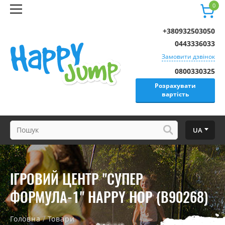
0
+380932503050
0443336033
Замовити дзвінок
0800330325
Розрахувати
вартість
UA
ІГРОВИЙ ЦЕНТР "СУПЕР
ФОРМУЛА-1" HAPPY HOP (B90268)
/
Головна
Товари