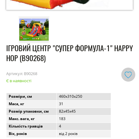
ІГРОВИЙ ЦЕНТР "СУПЕР ФОРМУЛА-1" HAPPY
HOP (B90268)
Артикул:
B90268
Є в наявності
Розміри, см
460x310x250
Маса, кг
31
Розмір упаковки, см
82x45x45
Макс. вага, кг
183
Кількість гравців
4
Вік, років
від 2 років