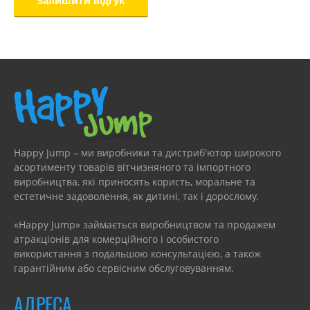
Happy Jump – ми виробники та дистриб'ютор широкого
асортименту товарів вітчизняного та імпортного
виробництва, які приносять користь, моральне та
естетичне задоволення, як дитині, так і дорослому.
«Happy Jump» займається виробництвом та продажем
атракціонів для комерційного і особистого
використання з подальшою консультацією, а також
гарантійним або сервісним обслуговуванням.
АДРЕСА