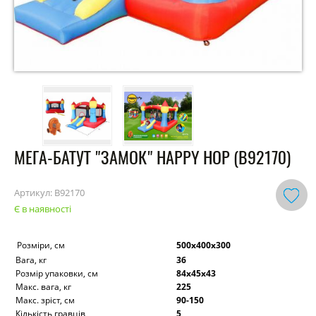
МЕГА-БАТУТ "ЗАМОК" HAPPY HOP (B92170)
Артикул:
B92170
Є в наявності
Розміри, см
500х400х300
Вага, кг
36
Розмір упаковки, см
84х45х43
Макс. вага, кг
225
Макс. зріст, см
90-150
Кількість гравців
5