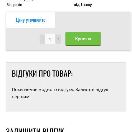
Вік, років
від 1 року
Ціну уточнюйте
Купити
-
-
+
+
ВІДГУКИ ПРО ТОВАР:
Поки немає жодного відгуку. Залиште відгук
першим
ЗАЛИШИТИ ВІДГУК