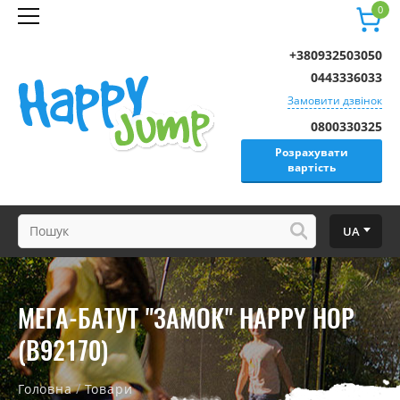
0
+380932503050
0443336033
Замовити дзвінок
0800330325
Розрахувати
вартість
UA
МЕГА-БАТУТ "ЗАМОК" HAPPY HOP
(B92170)
/
Головна
Товари