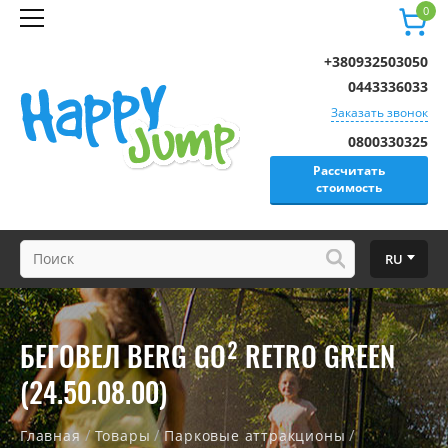
0
+380932503050
0443336033
Заказать звонок
0800330325
Рассчитать
стоимость
RU
БЕГОВЕЛ BERG GO² RETRO GREEN
(24.50.08.00)
/
/
/
Главная
Товары
Парковые аттракционы