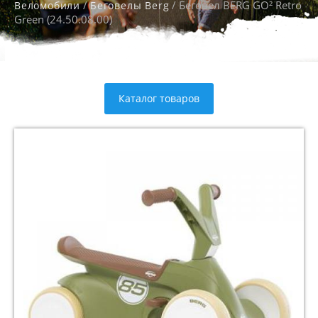
/
/ Беговел BERG GO² Retro
Веломобили
Беговелы Berg
Green (24.50.08.00)
Каталог товаров