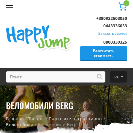
0
+380932503050
0443336033
Заказать звонок
0800330325
Рассчитать
стоимость
RU
ВЕЛОМОБИЛИ BERG
/
/
/
Главная
Товары
Парковые аттракционы
/ Веломобили Berg
Веломобили