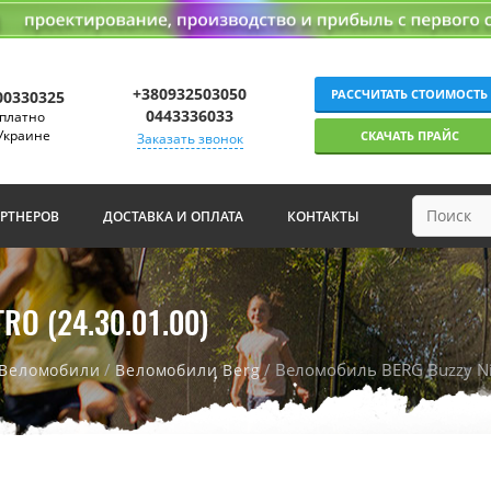
+380932503050
РАССЧИТАТЬ СТОИМОСТЬ
00330325
0443336033
платно
Украине
СКАЧАТЬ ПРАЙС
Заказать звонок
АРТНЕРОВ
ДОСТАВКА И ОПЛАТА
КОНТАКТЫ
O (24.30.01.00)
/
/ Веломобиль BERG Buzzy Nit
Веломобили
Веломобили Berg