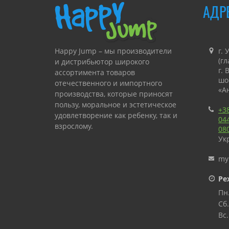
АДР
Happy Jump – мы производители
г. 
(г
и дистрибьютор широкого
г.
ассортимента товаров
шо
отечественного и импортного
«А
производства, которые приносят
пользу, моральное и эстетическое
+3
удовлетворение как ребенку, так и
04
взрослому.
08
Ук
«Happy Jump» занимается
производством и продажей
my
аттракционов для коммерческого
Ре
и личного использования с
последующей консультацией, а
Пн.
также гарантийным или
Сб.
сервисным обслуживанием.
Вс