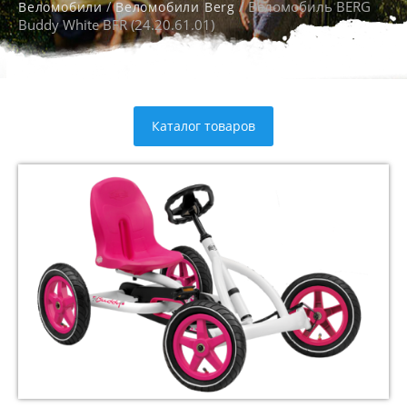
/
/ Веломобиль BERG
Веломобили
Веломобили Berg
Buddy White BFR (24.20.61.01)
Каталог товаров