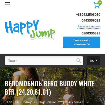
0
+380932503050
0443336033
Заказать звонок
0800330325
Рассчитать
стоимость
RU
ВЕЛОМОБИЛЬ BERG BUDDY WHITE
BFR (24.20.61.01)
/
/
/
Главная
Товары
Парковые аттракционы