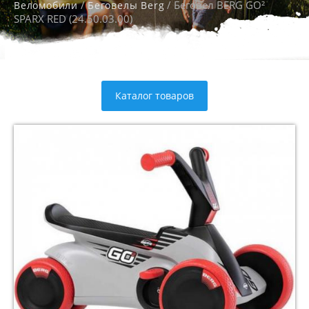
/
/ Беговел BERG GO²
Веломобили
Беговелы Berg
SPARX RED (24.50.03.00)
Каталог товаров