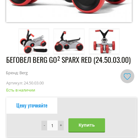
БЕГОВЕЛ BERG GO² SPARX RED (24.50.03.00)
Бренд: Berg
Артикул:
24.50.03.00
Есть в наличии
Цену уточняйте
Купить
-
-
+
+