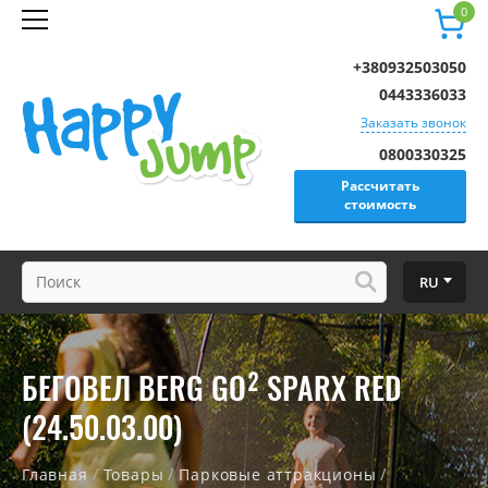
0
+380932503050
0443336033
Заказать звонок
0800330325
Рассчитать
стоимость
RU
БЕГОВЕЛ BERG GO² SPARX RED
(24.50.03.00)
/
/
/
Главная
Товары
Парковые аттракционы