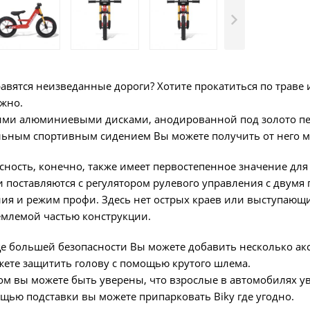
авятся неизведанные дороги? Хотите прокатиться по траве и 
жно.
ими алюминиевыми дисками, анодированной под золото пер
ьным спортивным сидением Вы можете получить от него м
сность, конечно, также имеет первостепенное значение для 
 поставляются с регулятором рулевого управления с двум
ия и режим профи. Здесь нет острых краев или выступающи
млемой частью конструкции.
е большей безопасности Вы можете добавить несколько акс
ете защитить голову с помощью крутого шлема.
ом вы можете быть уверены, что взрослые в автомобилях ув
щью подставки вы можете припарковать Biky где угодно.