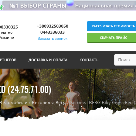
+380932503050
РАССЧИТАТЬ СТОИМОСТЬ
00330325
0443336033
платно
Украине
СКАЧАТЬ ПРАЙС
Заказать звонок
АРТНЕРОВ
ДОСТАВКА И ОПЛАТА
КОНТАКТЫ
 (24.75.71.00)
/
/ Беговел BERG Biky Cross Red (
Веломобили
Беговелы Berg