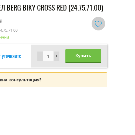
Л BERG BIKY CROSS RED (24.75.71.00)
g
4.75.71.00
личии
 уточняйте
Купить
-
-
+
+
жна консультация?