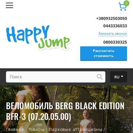
0
+380932503050
0443336033
Заказать звонок
0800330325
Рассчитать
стоимость
RU
ВЕЛОМОБИЛЬ BERG BLACK EDITION
BFR-3 (07.20.05.00)
/
/
/
Главная
Товары
Парковые аттракционы