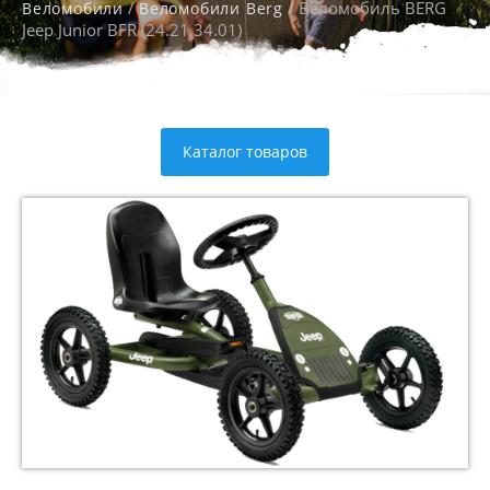
/
/ Веломобиль BERG
Веломобили
Веломобили Berg
Jeep Junior BFR (24.21.34.01)
Каталог товаров