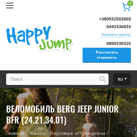
0
+380932503050
0443336033
Заказать звонок
0800330325
Рассчитать
стоимость
RU
ВЕЛОМОБИЛЬ BERG JEEP JUNIOR
BFR (24.21.34.01)
/
/
/
Главная
Товары
Парковые аттракционы