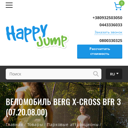
0
+380932503050
0443336033
Заказать звонок
0800330325
Рассчитать
стоимость
RU
ВЕЛОМОБИЛЬ BERG X-CROSS BFR 3
(07.20.08.00)
/
/
/
Главная
Товары
Парковые аттракционы