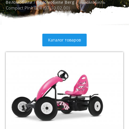
/
/ Веломобиль
Веломобили
Веломобили Berg
Compact Pink BFR (07.30.02.00)
Каталог товаров