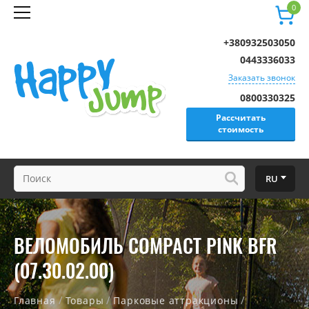
0
+380932503050
0443336033
Заказать звонок
0800330325
Рассчитать
стоимость
RU
ВЕЛОМОБИЛЬ COMPACT PINK BFR
(07.30.02.00)
/
/
/
Главная
Товары
Парковые аттракционы