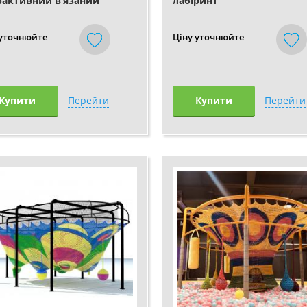
рактивний в’язаний
лабіринт
ринт
 уточнюйте
Ціну уточнюйте
Купити
Перейти
Купити
Перейти