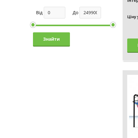
інте
лабі
Від
До
Ціну