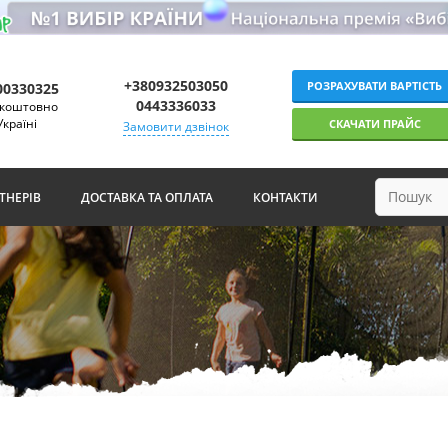
+380932503050
РОЗРАХУВАТИ ВАРТІСТЬ
00330325
0443336033
зкоштовно
Україні
СКАЧАТИ ПРАЙС
Замовити дзвінок
ТНЕРІВ
ДОСТАВКА ТА ОПЛАТА
КОНТАКТИ