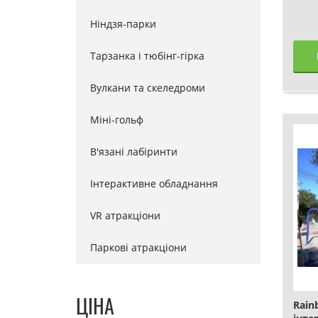
Ніндзя-парки
Тарзанка і тюбінг-гірка
Вулкани та скеледроми
Міні-гольф
В'язані лабіринти
Інтерактивне обладнання
VR атракціони
Паркові атракціони
ЦІНА
Rain