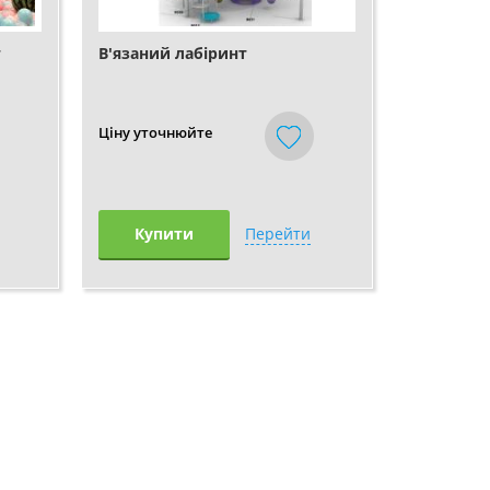
т
В'язаний лабіринт
Ціну уточнюйте
Купити
Перейти