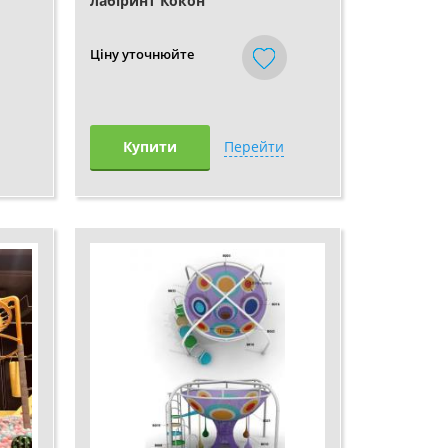
лабіринт Кокон
Ціну уточнюйте
Купити
Перейти