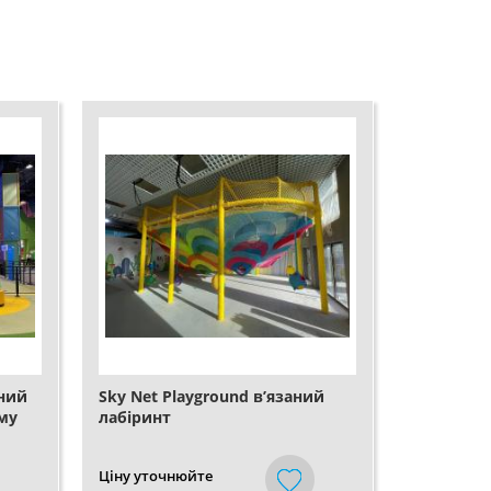
вний
Sky Net Playground в’язаний
му
лабіринт
Ціну уточнюйте