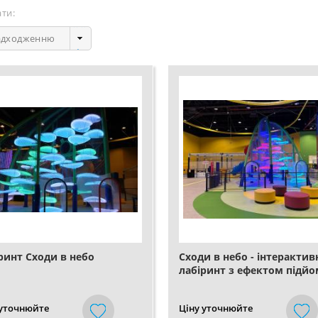
ти:
адходженню
ринт Сходи в небо
Сходи в небо - інтеракти
лабіринт з ефектом підйо
 уточнюйте
Ціну уточнюйте