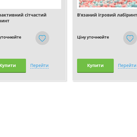
рактивний сітчастий
В’язаний ігровий лабірин
ринт
 уточнюйте
Ціну уточнюйте
Купити
Перейти
Купити
Перейти