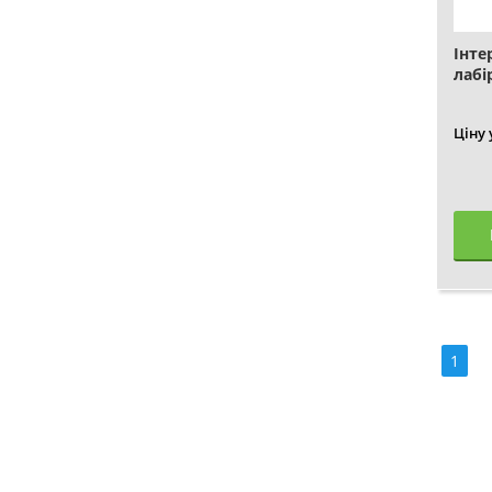
Інте
лабі
Ціну
1