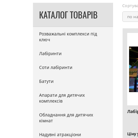
Сортува
КАТАЛОГ ТОВАРІВ
по н
Розважальні комплекси під
ключ
Лабіринти
Соти лабіринти
Батути
Апарати для дитячих
комплексів
Лабі
Обладнання для дитячих
кімнат
Ціну
Надувні атракціони