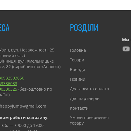
ЕСА
РОЗДІЛИ
Ми 
Узин, вул. Незалежності, 25
Головна
оловний офіс)
Товари
 Вінниця, вул. Хмельницьке
се, 82 (виробництво «Аналог»)
Бренди
80932503050
Новини
43336033
Доставка та оплата
00330325
(безкоштовно по
аїні)
Для партнерів
happyjump@gmail.com
Контакти
жим роботи магазину:
Умови повернення
товару
-Сб. — з 9:00 до 19:00