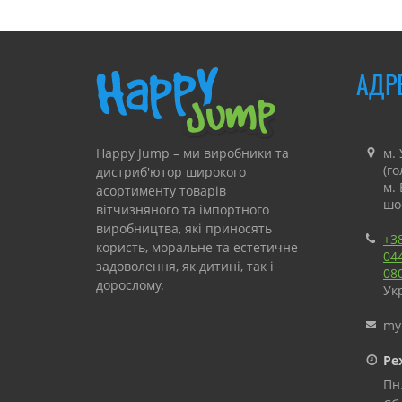
АДР
Happy Jump – ми виробники та
м. 
(г
дистриб'ютор широкого
м.
асортименту товарів
шо
вітчизняного та імпортного
виробництва, які приносять
+3
користь, моральне та естетичне
04
задоволення, як дитині, так і
08
дорослому.
Укр
«Happy Jump» займається
my
виробництвом та продажем
атракціонів для комерційного і
Ре
особистого використання з
Пн.
подальшою консультацією, а