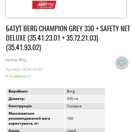
БАТУТ BERG CHAMPION GREY 330 + SAFETY NET
DELUXE (35.41.23.01 + 35.72.21.03)
(35.41.93.02)
Бренд: Berg
Артикул:
35.41.93.02
Є в наявності
Виробник:
Berg
Діаметр:
330 см
Конструкція:
Складна
Максимально
рекомендований вага
100
користувача, кг:
Колір:
сірий