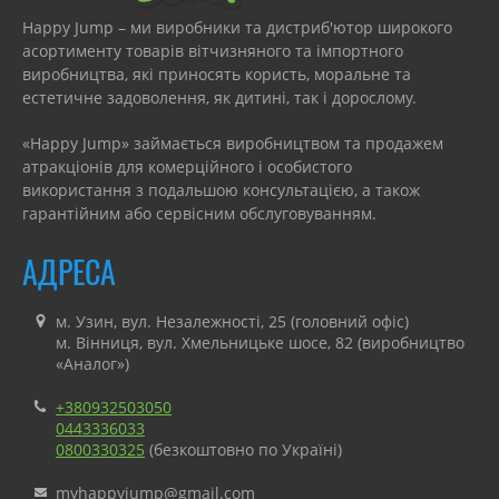
Happy Jump – ми виробники та дистриб'ютор широкого
асортименту товарів вітчизняного та імпортного
виробництва, які приносять користь, моральне та
естетичне задоволення, як дитині, так і дорослому.
«Happy Jump» займається виробництвом та продажем
атракціонів для комерційного і особистого
використання з подальшою консультацією, а також
гарантійним або сервісним обслуговуванням.
АДРЕСА
м. Узин, вул. Незалежності, 25 (головний офіс)
м. Вінниця, вул. Хмельницьке шосе, 82 (виробництво
«Аналог»)
+380932503050
0443336033
0800330325
(безкоштовно по Україні)
myhappyjump@gmail.com