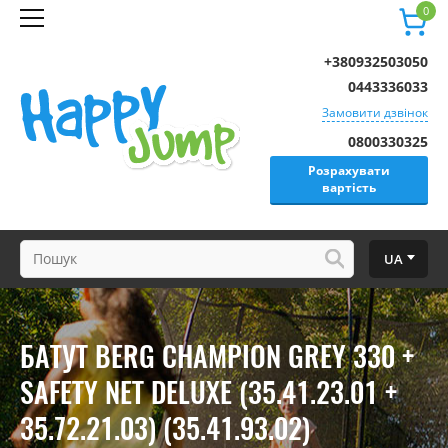
0
+380932503050
0443336033
Замовити дзвінок
0800330325
Розрахувати
вартість
UA
БАТУТ BERG CHAMPION GREY 330 +
SAFETY NET DELUXE (35.41.23.01 +
35.72.21.03) (35.41.93.02)