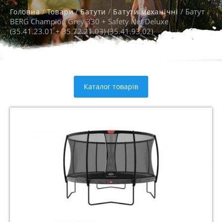
/
/
/
/ Батут
Головна
Товари
Батути
Батути механічні
BERG Champion Grey 330 + Safety Net Deluxe
(35.41.23.01 + 35.72.21.03) (35.41.93.02)
Каталог товарів