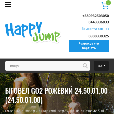
0
+380932503050
0443336033
Замовити дзвінок
0800330325
Розрахувати
вартість
UA
БІГОВЕЛ GO2 РОЖЕВИЙ 24.50.01.00
(24.50.01.00)
/
/
/
/
Головна
Товари
Паркові атракціони
Веломобілі