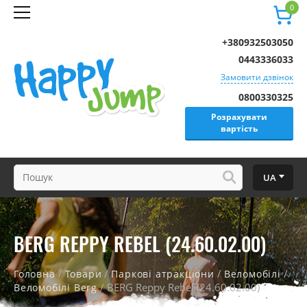
0
+380932503050
0443336033
Замовити дзвінок
0800330325
Розрахувати
вартість
UA
BERG REPPY REBEL (24.60.02.00)
/
/
/
/
Головна
Товари
Паркові атракціони
Веломобілі
/ BERG Reppy Rebel (24.60.02.00)
Веломобілі Berg