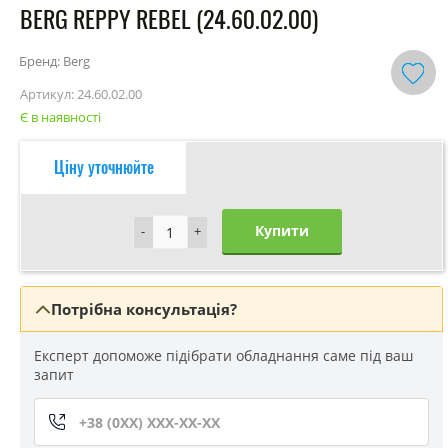
BERG REPPY REBEL (24.60.02.00)
Бренд: Berg
Артикул:
24.60.02.00
Є в наявності
Ціну уточнюйте
Купити
-
-
+
+
Потрібна консультація?
Експерт допоможе підібрати обладнання саме під ваш
запит