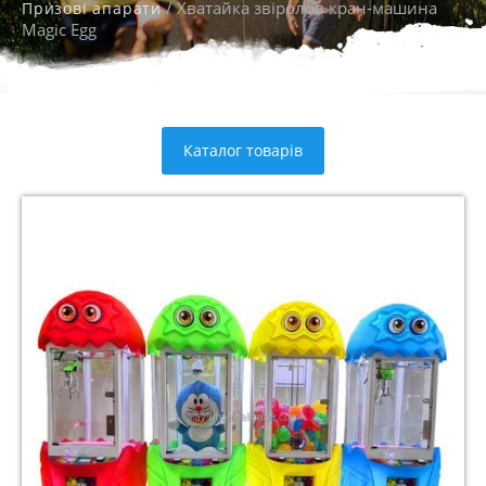
/ Хватайка звіролов кран-машина
Призові апарати
Magic Egg
Каталог товарів