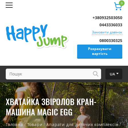
0
+380932503050
0443336033
Замовити дзвінок
0800330325
Розрахувати
вартість
UA
ХВАТАЙКА ЗВІРОЛОВ КРАН-
МАШИНА MAGIC EGG
/
/
/
Головна
Товари
Апарати для дитячих комплексів