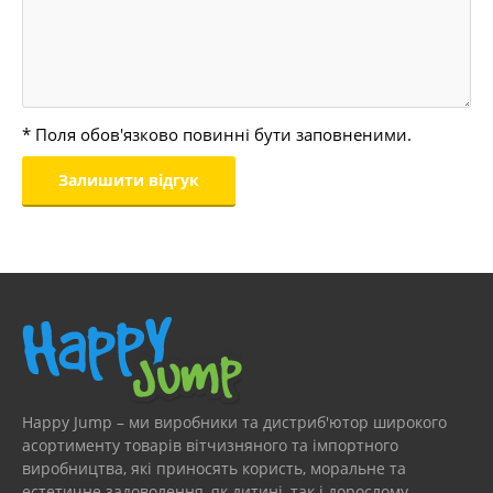
* Поля обов'язково повинні бути заповненими.
Happy Jump – ми виробники та дистриб'ютор широкого
асортименту товарів вітчизняного та імпортного
виробництва, які приносять користь, моральне та
естетичне задоволення, як дитині, так і дорослому.