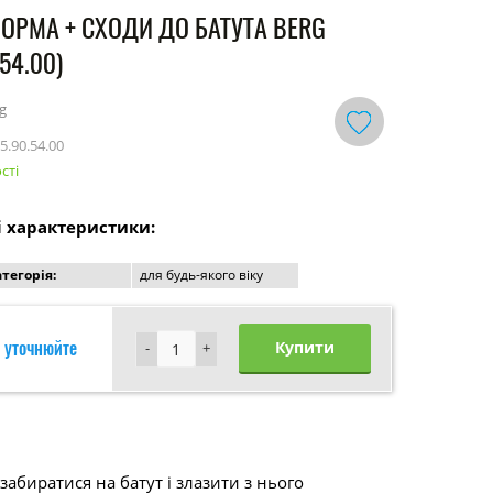
ОРМА + СХОДИ ДО БАТУТА BERG
.54.00)
g
5.90.54.00
сті
і характеристики:
атегорія:
для будь-якого віку
 уточнюйте
Купити
-
-
+
+
забиратися на батут і злазити з нього