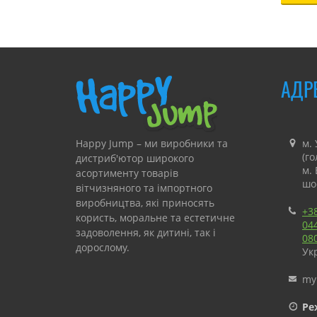
АДР
Happy Jump – ми виробники та
м. 
(г
дистриб'ютор широкого
м.
асортименту товарів
шо
вітчизняного та імпортного
виробництва, які приносять
+3
користь, моральне та естетичне
04
задоволення, як дитині, так і
08
дорослому.
Укр
«Happy Jump» займається
my
виробництвом та продажем
атракціонів для комерційного і
Ре