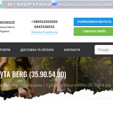
+380932503050
РОЗРАХУВАТИ ВАРТІСТЬ
00330325
0443336033
зкоштовно
Україні
СКАЧАТИ ПРАЙС
Замовити дзвінок
ТНЕРІВ
ДОСТАВКА ТА ОПЛАТА
КОНТАКТИ
А BERG (35.90.54.00)
/ Платформа + Сходи до батута BERG (35.90.54.00)
я батутів