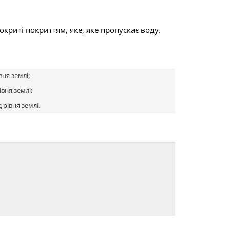
окриті покриттям, яке, яке пропускає воду.
івня землі;
івня землі;
д рівня землі.