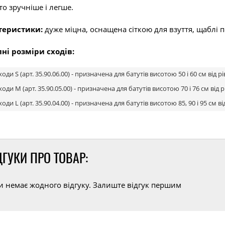
то зручніше і легше.
теристики:
дуже міцна, оснащена сіткою для взуття, щаблі п
ні розміри сходів:
ходи S (арт. 35.90.06.00) - призначена для батутів висотою 50 і 60 см від р
ходи M (арт. 35.90.05.00) - призначена для батутів висотою 70 і 76 см від р
ходи L (арт. 35.90.04.00) - призначена для батутів висотою 85, 90 і 95 см ві
ДГУКИ ПРО ТОВАР:
и немає жодного відгуку. Залиште відгук першим