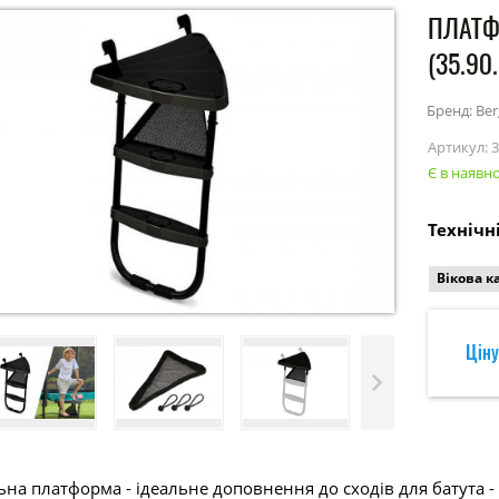
ПЛАТФ
(35.90
Бренд: Ber
Артикул:
3
Є в наявно
Технічн
Вікова к
Ціну
ьна платформа - ідеальне доповнення до сходів для батута - 