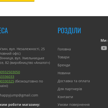
ЕСА
РОЗДІЛИ
Ми 
Узин, вул. Незалежності, 25
Головна
оловний офіс)
Товари
 Вінниця, вул. Хмельницьке
се, 82 (виробництво «Аналог»)
Бренди
80932503050
Новини
43336033
Доставка та оплата
00330325
(безкоштовно по
аїні)
Для партнерів
happyjump@gmail.com
Контакти
жим роботи магазину:
Умови повернення