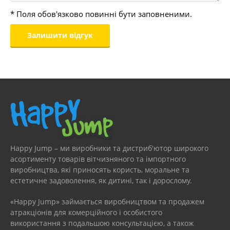
* Поля обов'язково повинні бути заповненими.
Happy Jump – ми виробники та дистриб'ютор широкого
асортименту товарів вітчизняного та імпортного
виробництва, які приносять користь, моральне та
естетичне задоволення, як дитині, так і дорослому.
«Happy Jump» займається виробництвом та продажем
атракціонів для комерційного і особистого
використання з подальшою консультацією, а також