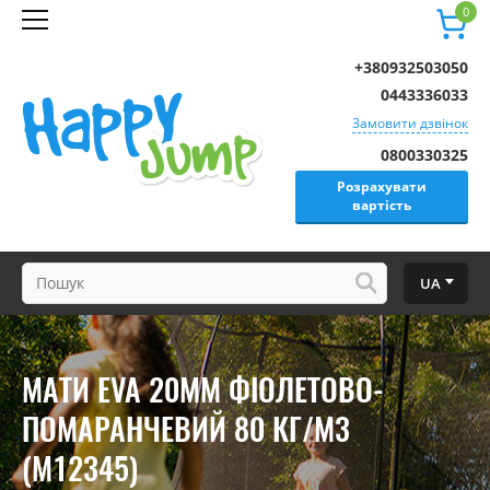
0
+380932503050
0443336033
Замовити дзвінок
0800330325
Розрахувати
вартість
UA
МАТИ EVA 20ММ ФІОЛЕТОВО-
ПОМАРАНЧЕВИЙ 80 КГ/М3
(M12345)