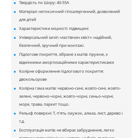
Твердість по Шору: 40-55А
Матеріал: нетоксичний гіпоалергенний, дозволений
для дітей
Характеристики міцності: підвищені
Універсальний зачіп «ластівчин хвіст»: надійний,
безпечний, зручний при монтажі.
Підлогове покриття, зібране з матів: пружне, з
відмінними амортизаційними характеристиками
Колірне оформлення підлогового покриття:
двокольорове
Колірна гама матів: червоно-сині, жовто-сині, жовто-
зелені, червоно-чорні, жовто-чорні, синьо-чорні,
море, трава, паркет тощо.
Рельєф поверхні: Т, п'ять смужок, алмаз, лист, дерево і
т.д.
Експлуатація матів: не вбирає забруднення, легко
підтримувати гігієнічну чистоту, не боїться різних