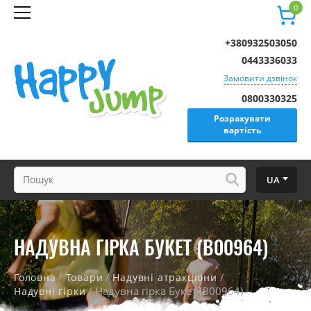
0
+380932503050
0443336033
Замовити дзвінок
0800330325
Розрахувати
вартість
UA
НАДУВНА ГІРКА БУКЕТ (B00964)
/
/
/
Головна
Товари
Надувні атракціони
/ Надувна гірка Букет (B00964)
Надувні гірки