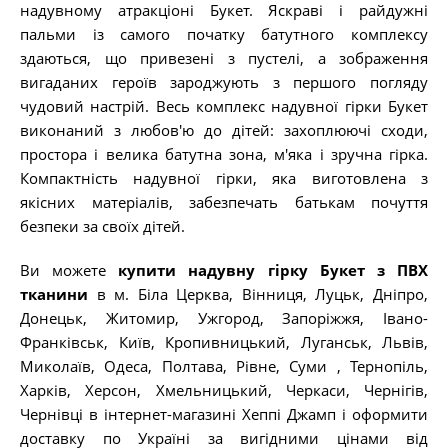
надувному атракціоні Букет. Яскраві і райдужні
пальми із самого початку батутного комплексу
здаються, що привезені з пустелі, а зображення
вигаданих героїв зароджують з першого погляду
чудовий настрій. Весь комплекс надувної гірки Букет
виконаний з любов'ю до дітей: захоплюючі сходи,
простора і велика батутна зона, м'яка і зручна гірка.
Компактність надувної гірки, яка виготовлена ​​з
якісних матеріалів, забезпечать батькам почуття
безпеки за своїх дітей.
Ви можете
купити надувну гірку Букет з ПВХ
тканини
в м. Біла Церква, Вінниця, Луцьк, Дніпро,
Донецьк, Житомир, Ужгород, Запоріжжя, Івано-
Франківськ, Київ, Кропивницький, Луганськ, Львів,
Миколаїв, Одеса, Полтава, Рівне, Суми , Тернопіль,
Харків, Херсон, Хмельницький, Черкаси, Чернігів,
Чернівці в інтернет-магазині Хеппі Джамп і оформити
доставку по Україні за вигідними цінами від