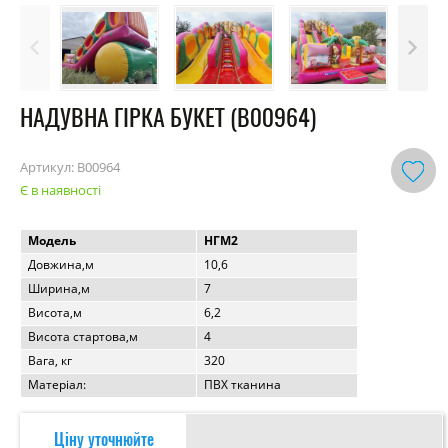
НАДУВНА ГІРКА БУКЕТ (B00964)
Артикул:
B00964
Є в наявності
Модель
НГМ2
Довжина,м
10,6
Ширина,м
7
Висота,м
6,2
Висота стартова,м
4
Вага, кг
320
Матеріал:
ПВХ тканина
Ціну уточнюйте