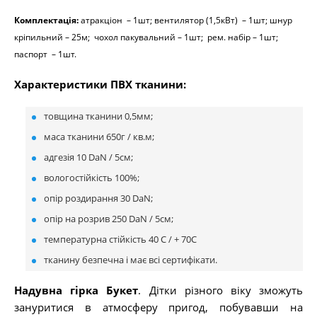
Комплектація:
атракціон – 1шт; вентилятор (1,5кВт)
– 1шт; шнур
кріпильний – 25м; чохол пакувальний – 1шт; рем. набір – 1шт;
паспорт – 1шт.
Характеристики ПВХ тканини:
товщина тканини 0,5мм;
маса тканини 650г / кв.м;
адгезія 10 DaN / 5см;
вологостійкість 100%;
опір роздирання 30 DaN;
опір на розрив 250 DaN / 5см;
температурна стійкість 40 С / + 70С
тканину безпечна і має всі сертифікати.
Надувна гірка Букет
. Дітки різного віку зможуть
зануритися в атмосферу пригод, побувавши на