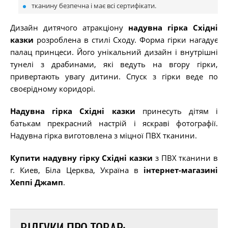
тканину безпечна і має всі сертифікати.
Дизайн дитячого атракціону
надувна гірка Східні
казки
розроблена в стилі Сходу. Форма гірки нагадує
палац принцеси. Його унікальний дизайн і внутрішні
тунелі з драбинами, які ведуть на вгору гірки,
привертають увагу дитини. Спуск з гірки веде по
своєрідному коридорі.
Надувна гірка Східні казки
принесуть дітям і
батькам прекрасний настрій і яскраві фотографії.
Надувна гірка виготовлена ​​з міцної ПВХ тканини.
Купити надувну гірку Східні казки
з ПВХ тканини в
г. Киев, Біла Церква, Україна в
інтернет-магазині
Хеппі Джамп
.