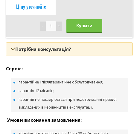
Ціну уточнюйте
Купити
-
-
+
+
Потрібна консультація?
Сервіс:
гарантійне і післягарантійне обслуговування;
гарантія 12 місяців;
гарантія не поширюється при недотриманні правил,
викладених в керівництві з експлуатації.
Умови виконання замовлення:
терміни виготовлення від 14 до 20 робочих днів;