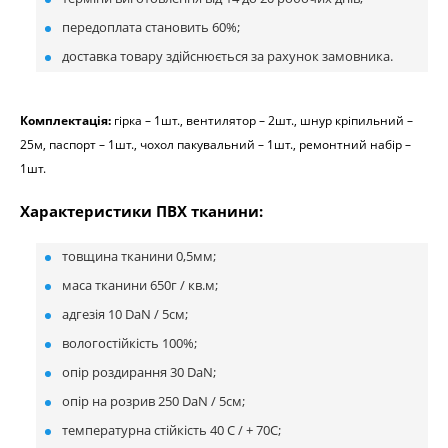
передоплата становить 60%;
доставка товару здійснюється за рахунок замовника.
Комплектація:
гірка – 1шт., вентилятор – 2шт., шнур кріпильний –
25м, паспорт – 1шт., чохол пакувальний – 1шт., ремонтний набір –
1шт.
Характеристики ПВХ тканини:
товщина тканини 0,5мм;
маса тканини 650г / кв.м;
адгезія 10 DaN / 5см;
вологостійкість 100%;
опір роздирання 30 DaN;
опір на розрив 250 DaN / 5см;
температурна стійкість 40 С / + 70С;