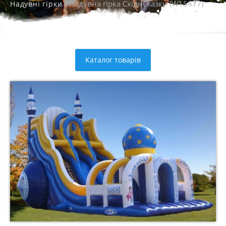
/ Надувна гірка Східні казки (W15477)
Надувні гірки
Каталог товарів