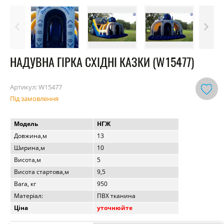
НАДУВНА ГІРКА СХІДНІ КАЗКИ (W15477)
Артикул:
W15477
Під замовлення
Модель
НГЖ
Довжина,м
13
Ширина,м
10
Висота,м
5
Висота стартова,м
9,5
Вага, кг
950
Матеріал:
ПВХ тканина
Ціна
уточнюйте