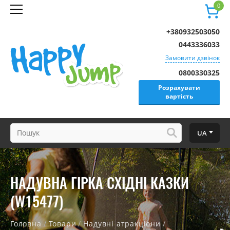
0
+380932503050
0443336033
Замовити дзвінок
0800330325
Розрахувати
вартість
UA
НАДУВНА ГІРКА СХІДНІ КАЗКИ
(W15477)
/
/
/
Головна
Товари
Надувні атракціони