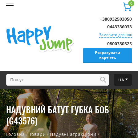
0
+380932503050
0443336033
Замовити дзвінок
0800330325
Розрахувати
вартість
UA
НАДУВНИЙ БАТУТ ГУБКА БОБ
(G43576)
/
/
/
Головна
Товари
Надувні атракціони