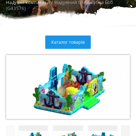
/ Надувний батут Губка Боб
Надувні комплекси
(G43576)
Каталог товарів