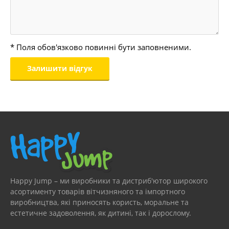
* Поля обов'язково повинні бути заповненими.
Happy Jump – ми виробники та дистриб'ютор широкого
асортименту товарів вітчизняного та імпортного
виробництва, які приносять користь, моральне та
естетичне задоволення, як дитині, так і дорослому.