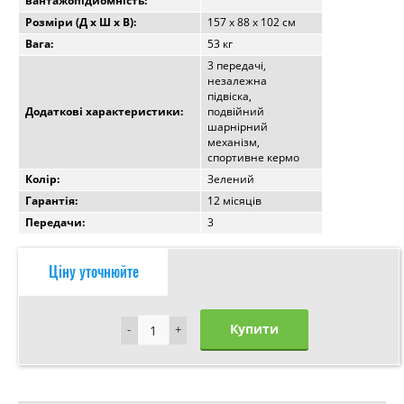
вантажопідйомність:
Розміри (Д x Ш x В):
157 х 88 х 102 см
Вага:
53 кг
3 передачі,
незалежна
підвіска,
Додаткові характеристики:
подвійний
шарнірний
механізм,
спортивне кермо
Колір:
Зелений
Гарантія:
12 місяців
Передачи:
3
Ціну уточнюйте
Купити
-
-
+
+