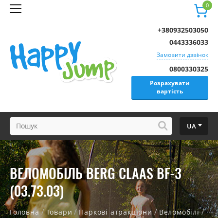
0
+380932503050
0443336033
Замовити дзвінок
0800330325
Розрахувати
вартість
UA
ВЕЛОМОБІЛЬ BERG CLAAS BF-3
(03.73.03)
/
/
/
/
Головна
Товари
Паркові атракціони
Веломобілі