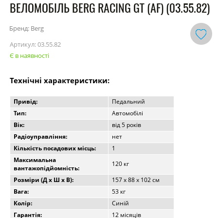
ВЕЛОМОБІЛЬ BERG RACING GT (AF) (03.55.82)
Бренд: Berg
Артикул:
03.55.82
Є в наявності
Технічні характеристики:
Привід:
Педальний
Тип:
Автомобілі
Вік:
від 5 років
Радіоуправління:
нет
Кількість посадових місць:
1
Максимальна
120 кг
вантажопідйомність:
Розміри (Д x Ш x В):
157 х 88 х 102 см
Вага:
53 кг
Колір:
Синій
Гарантія:
12 місяців