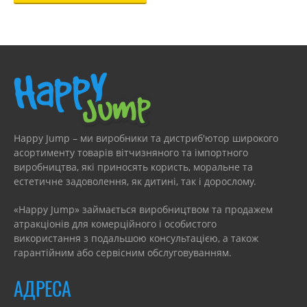
Happy Jump – ми виробники та дистриб'ютор широкого
асортименту товарів вітчизняного та імпортного
виробництва, які приносять користь, моральне та
естетичне задоволення, як дитині, так і дорослому.
«Happy Jump» займається виробництвом та продажем
атракціонів для комерційного і особистого
використання з подальшою консультацією, а також
гарантійним або сервісним обслуговуванням.
АДРЕСА