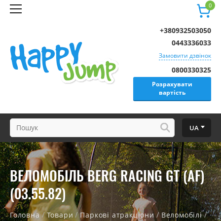
0
+380932503050
0443336033
Замовити дзвінок
0800330325
Розрахувати
вартість
UA
ВЕЛОМОБІЛЬ BERG RACING GT (AF)
(03.55.82)
/
/
/
/
Головна
Товари
Паркові атракціони
Веломобілі