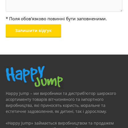
* Поля обов'язково повинні бути заповненими.
Happy Jump – ми виробники та дистриб'ютор широкого
асортименту товарів вітчизняного та імпортного
виробництва, які приносять користь, моральне та
естетичне задоволення, як дитині, так і дорослому.
«Happy Jump» займається виробництвом та продажем