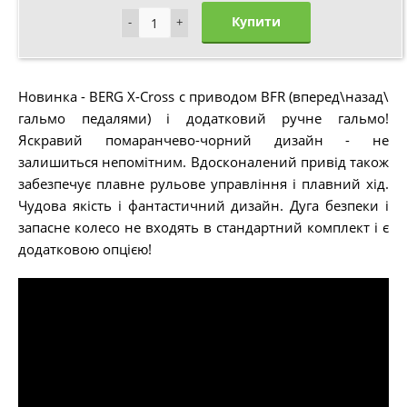
Купити
-
-
+
+
Новинка - BERG X-Cross c приводом BFR (вперед\назад\
гальмо педалями) і додатковий ручне гальмо!
Яскравий помаранчево-чорний дизайн - не
залишиться непомітним. Вдосконалений привід також
забезпечує плавне рульове управління і плавний хід.
Чудова якість і фантастичний дизайн. Дуга безпеки і
запасне колесо не входять в стандартний комплект і є
додатковою опцією!