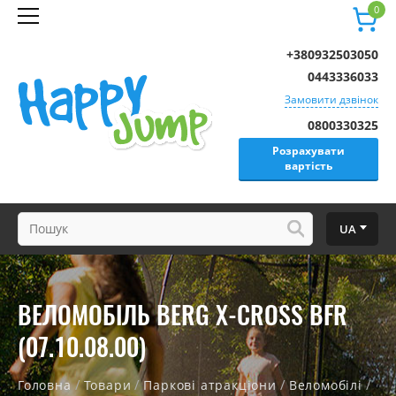
0
+380932503050
0443336033
Замовити дзвінок
0800330325
Розрахувати
вартість
UA
ВЕЛОМОБІЛЬ BERG X-CROSS BFR
(07.10.08.00)
/
/
/
/
Головна
Товари
Паркові атракціони
Веломобілі