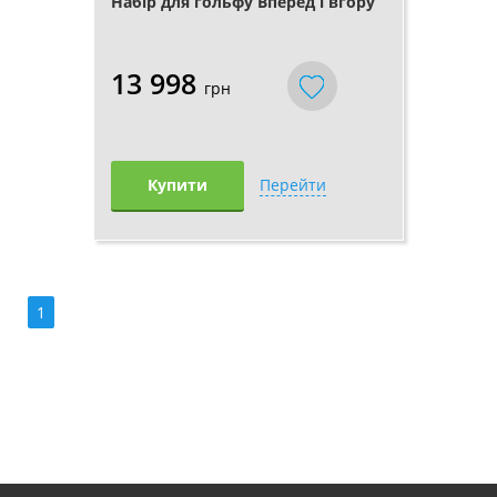
Набір для гольфу Вперед і вгору
13 998
грн
Купити
Перейти
1