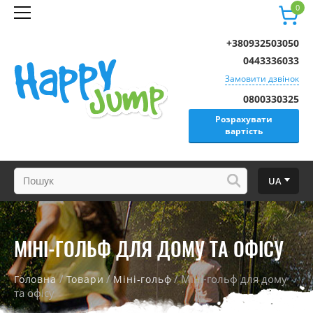
0
+380932503050
0443336033
Замовити дзвінок
0800330325
Розрахувати
вартість
UA
МІНІ-ГОЛЬФ ДЛЯ ДОМУ ТА ОФІСУ
/
/
/ Міні-гольф для дому
Головна
Товари
Міні-гольф
та офісу