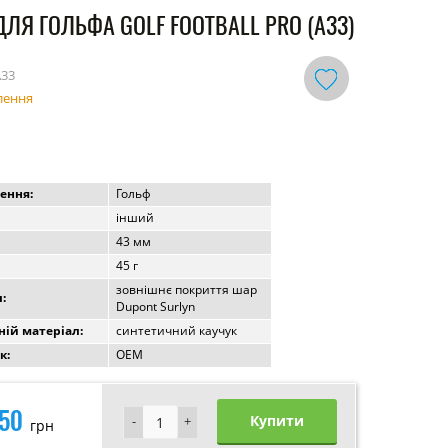
ДЛЯ ГОЛЬФА GOLF FOOTBALL PRO (А33)
А33
лення
ення:
Гольф
інший
43 мм
45 г
зовнішнє покриття шар
:
Dupont Surlyn
ій матеріал:
синтетичний каучук
к:
OEM
50
Купити
-
-
+
+
грн