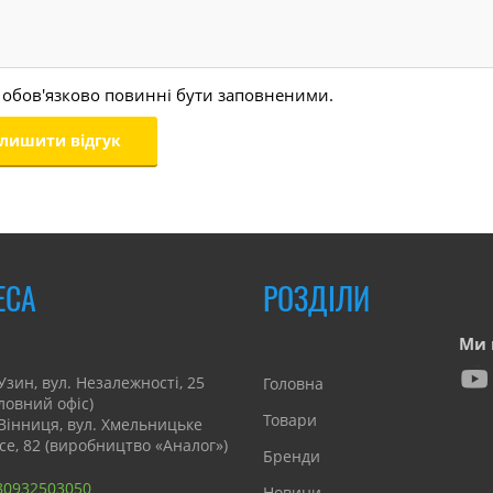
 обов'язково повинні бути заповненими.
ЕСА
РОЗДІЛИ
Ми 
Узин, вул. Незалежності, 25
Головна
оловний офіс)
Товари
 Вінниця, вул. Хмельницьке
се, 82 (виробництво «Аналог»)
Бренди
80932503050
Новини