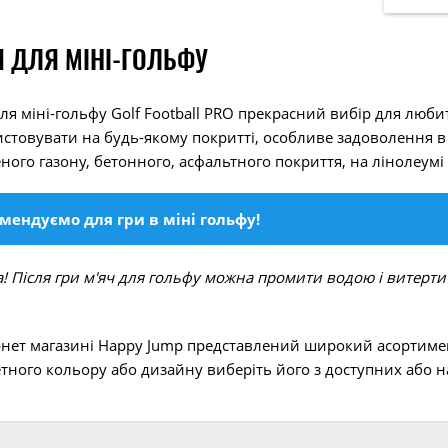
Ч ДЛЯ МІНІ-ГОЛЬФУ
для міні-гольфу Golf Football PRO прекрасний вибір для люби
стовувати на будь-якому покритті, особливе задоволення в г
ного газону, бетонного, асфальтного покриття, на лінолеумі 
мендуємо для гри в міні гольфу!
! Після гри м'яч для гольфу можна промити водою і витерти
рнет магазині Happy Jump представлений широкий асортимент
тного кольору або дизайну виберіть його з доступних або 