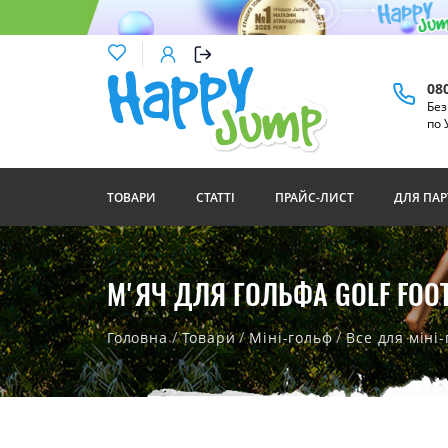
08
Бе
по 
ТОВАРИ
СТАТТІ
ПРАЙС-ЛИСТ
ДЛЯ ПАР
М'ЯЧ ДЛЯ ГОЛЬФА GOLF FOOT
/
/
/
Головна
Товари
Міні-гольф
Все для міні