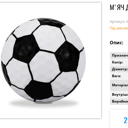
М'ЯЧ 
Артикул:
Під замов
Опис:
Признач
Колір:
Діаметр:
Вага:
Матеріал
Внутрішн
Виробни
2