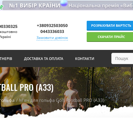
+380932503050
РОЗРАХУВАТИ ВАРТІСТЬ
00330325
0443336033
зкоштовно
Україні
СКАЧАТИ ПРАЙС
Замовити дзвінок
ТНЕРІВ
ДОСТАВКА ТА ОПЛАТА
КОНТАКТИ
BALL PRO (А33)
/ М'яч для гольфа Golf Football PRO (А33)
-гольфа