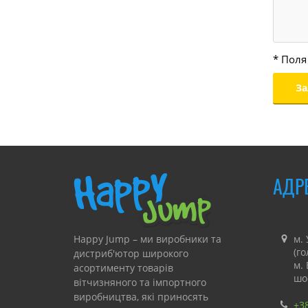
* Поля
АДР
Happy Jump – ми виробники та
м. 
(г
дистриб'ютор широкого
м.
асортименту товарів
шо
вітчизняного та імпортного
виробництва, які приносять
+3