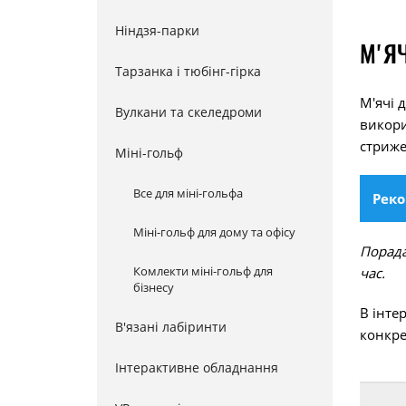
Ніндзя-парки
М'Я
Тарзанка і тюбінг-гірка
М'ячі 
Вулкани та скеледроми
викори
стриже
Міні-гольф
Все для міні-гольфа
Реко
Міні-гольф для дому та офісу
Порада
Комлекти міні-гольф для
час.
бізнесу
В інте
В'язані лабіринти
конкре
Інтерактивне обладнання