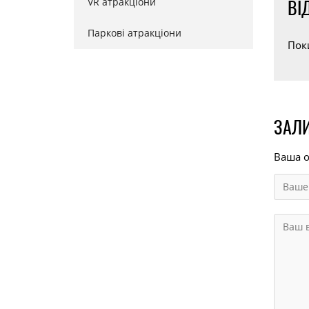
VR атракціони
ВІ
Паркові атракціони
Пок
ЗАЛИ
Ваша о